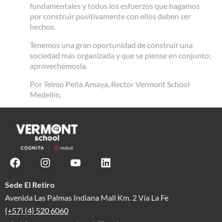
fundamentales y todos los esfuerzos que hagamos
por construir positivamente con ellos deben ser
hechos.
Tenemos una gran oportunidad de construir una
sociedad más organizada y que se piense en conjunto;
aprovechémosla.
Por Telmo Peña Amaya, Rector Vermont School
Medellín.
Sede El Retiro
Avenida Las Palmas Indiana Mall Km. 2 Vía La Fe
(+57) (4) 520 6060